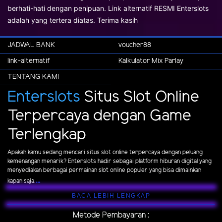
berhati-hati dengan penipuan. Link alternatif RESMI Enterslots
adalah yang tertera diatas. Terima kasih
JADWAL BANK
voucher88
link-alternatif
Kalkulator Mix Parlay
TENTANG KAMI
Enterslots
Situs Slot Online
Terpercaya dengan Game
Terlengkap
Apakah kamu sedang mencari situs slot online terpercaya dengan peluang
kemenangan menarik? Enterslots hadir sebagai platform hiburan digital yang
menyediakan berbagai permainan slot online populer yang bisa dimainkan
...
kapan saja.
BACA LEBIH LENGKAP
Metode Pembayaran :