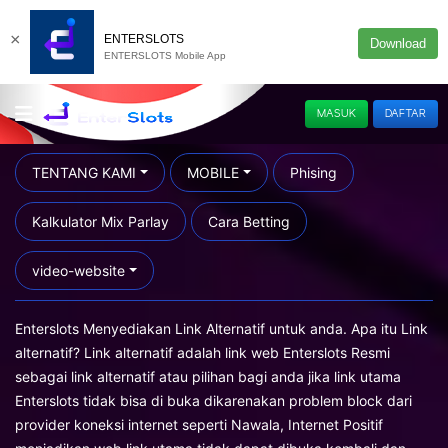
×
ENTERSLOTS
Download
ENTERSLOTS Mobile App
MASUK
DAFTAR
TENTANG KAMI
MOBILE
Phising
Kalkulator Mix Parlay
Cara Betting
video-website
Enterslots Menyediakan Link Alternatif untuk anda. Apa itu Link
alternatif? Link alternatif adalah link web Enterslots Resmi
sebagai link alternatif atau pilihan bagi anda jika link utama
Enterslots tidak bisa di buka dikarenakan problem block dari
provider koneksi internet seperti Nawala, Internet Positif